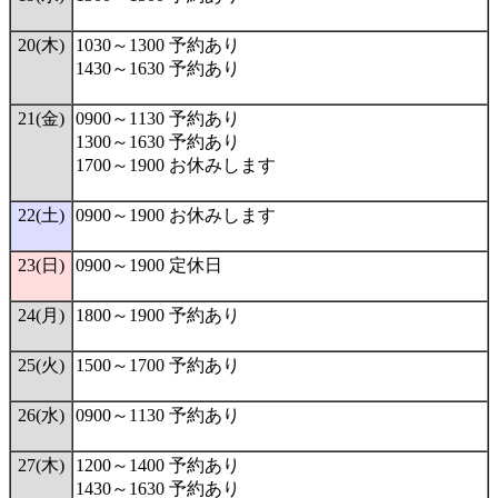
20(木)
1030～1300 予約あり
1430～1630 予約あり
21(金)
0900～1130 予約あり
1300～1630 予約あり
1700～1900 お休みします
22(土)
0900～1900 お休みします
23(日)
0900～1900 定休日
24(月)
1800～1900 予約あり
25(火)
1500～1700 予約あり
26(水)
0900～1130 予約あり
27(木)
1200～1400 予約あり
1430～1630 予約あり