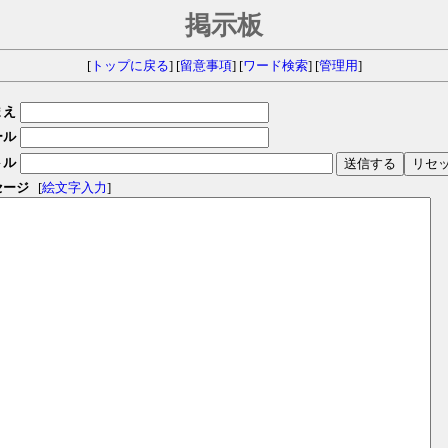
掲示板
[
トップに戻る
] [
留意事項
] [
ワード検索
] [
管理用
]
まえ
ール
トル
セージ
[
絵文字入力
]