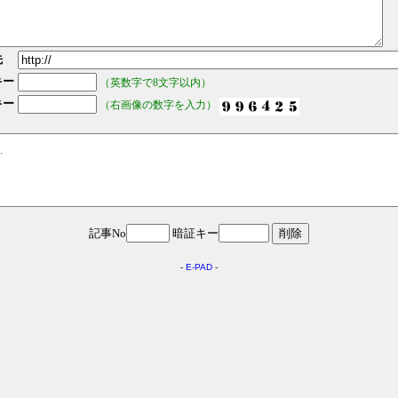
先
キー
（英数字で8文字以内）
キー
（右画像の数字を入力）
.
記事No
暗証キー
-
E-PAD
-