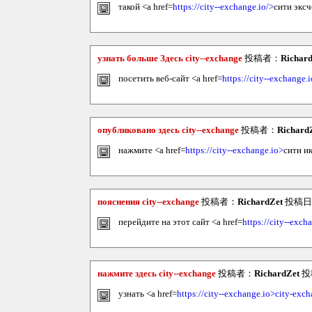
такой <a href=
https://city--exchange.io/>
сити экс
узнать больше Здесь city--exchange
投稿者：
Richar
посетить веб-сайт <a href=
https://city--exchange.i
опубликовано здесь city--exchange
投稿者：
Richard
нажмите <a href=
https://city--exchange.io>
сити и
пояснения city--exchange
投稿者：
RichardZet
投稿日：2
перейдите на этот сайт <a href=
https://city--exch
нажмите здесь city--exchange
投稿者：
RichardZet
投稿
узнать <a href=
https://city--exchange.io>city-exc