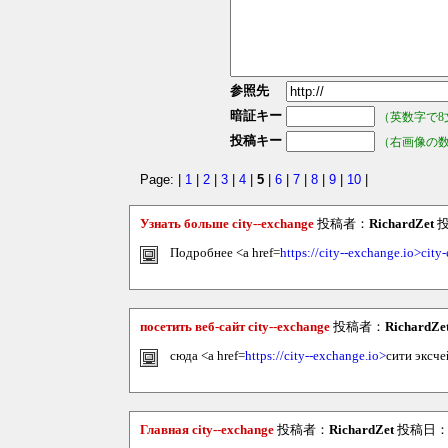
参照先
暗証キー
（英数字で8
投稿キー
（右画像の
Page: |
1
|
2
|
3
|
4
|
5
|
6
|
7
|
8
|
9
|
10
|
Узнать больше city--exchange
投稿者：
RichardZet
投
Подробнее <a href=
https://city--exchange.io>cit
посетить веб-сайт city--exchange
投稿者：
RichardZe
сюда <a href=
https://city--exchange.io>
сити эксч
Главная city--exchange
投稿者：
RichardZet
投稿日：202