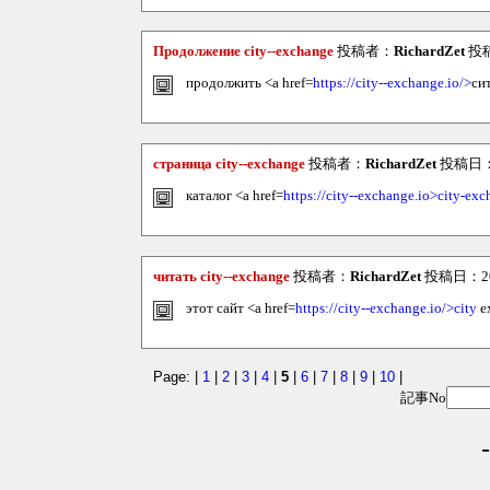
Продолжение city--exchange
投稿者：
RichardZet
投稿日
продолжить <a href=
https://city--exchange.io/>
си
страница city--exchange
投稿者：
RichardZet
投稿日：20
каталог <a href=
https://city--exchange.io>city-ex
читать city--exchange
投稿者：
RichardZet
投稿日：2026
этот сайт <a href=
https://city--exchange.io/>city
e
Page: |
1
|
2
|
3
|
4
|
5
|
6
|
7
|
8
|
9
|
10
|
記事No