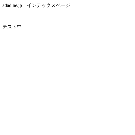
adad.ne.jp インデックスページ
テスト中